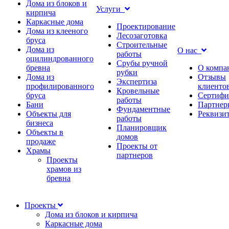
Дома из блоков и
Услуги
кирпича
Каркасные дома
Проектирование
Дома из клееного
Лесозаготовка
бруса
Строительные
Дома из
О нас
работы
оцилиндрованного
Срубы ручной
бревна
О компа
рубки
Дома из
Отзывы
Экспертиза
профилированного
клиенто
Кровельные
бруса
Сертифи
работы
Бани
Партнер
Фундаментные
Объекты для
Реквизи
работы
бизнеса
Планировщик
Объекты в
домов
продаже
Проекты от
Храмы
партнеров
Проекты
храмов из
бревна
Проекты
Дома из блоков и кирпича
Каркасные дома