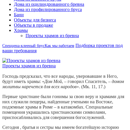
Дома из оцилиндрованного бревна
Дома из профилированного бруса
Бани
Объекты для бизнеса
Объекты в продаже
Храмы
Проекты храмов из бревна
Подборка проектов под
Спеццена-клееный брус
Как мы работаем
ваши требования
Проекты храмов из бревна
Господь предсказал, что все народы, уверовавшие в Него,
будут иметь храмы: «
Дом Мой
, – говорил Спаситель, –
домом
молитвы наречется для всех народов
». (Мк. 11, 17.)
Первые христиане были гонимы за свою веру и храмами для
них служили пещеры, найденные учеными на Востоке,
подземные храмы в Риме – в катакомбах. Специальные
помещения украшались христианскими символами,
приспосабливались для совершения богослужений.
Сегодня , братья и сестры мы имеем богатейшую историю