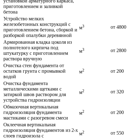
установкой арматурного каркаса,
приготовлением и заливкой
бетона
Устройство мелких
железобетонных конструкций с
3
от 4800
м
приготовлением бетона, сборкой и
разборкой опалубки деревянной
Армированная кладка цоколя из
полнотелого кирпича под
3
от 2800
м
штукатурку с приготовлением
раствора вручную
Очистка стен фундамента от
2
остатков грунта с промывкой
от 200
м
водой
Очистка фундамента
металлическими щетками с
2
от 320
м
затиркой швов раствором для
устройства гидроизоляции
Обмазочная вертикальная
2
гидроизоляция фундамента
от 200
м
мастиками с разогревом смеси
Оклеечная вертикальная
гидроизоляция фундаментов из 2-х
2
от 550
м
слоев гидроизола с