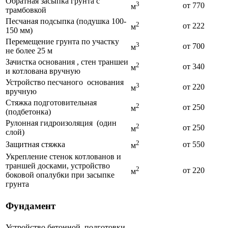
Обратная засыпка грунта с
3
от 770
м
трамбовкой
Песчаная подсыпка (подушка 100-
2
от 222
м
150 мм)
Перемещение грунта по участку
3
от 700
м
не более 25 м
Зачистка основания , стен траншеи
2
от 340
м
и котлована вручную
Устройство песчаного основания
3
от 220
м
вручную
Стяжка подготовительная
2
от 250
м
(подбетонка)
Рулонная гидроизоляция (один
2
от 250
м
слой)
2
Защитная стяжка
от 550
м
Укрепление стенок котлованов и
траншей досками, устройство
2
от 220
м
боковой опалубки при засыпке
грунта
Фундамент
Устройство бетонной подготовки