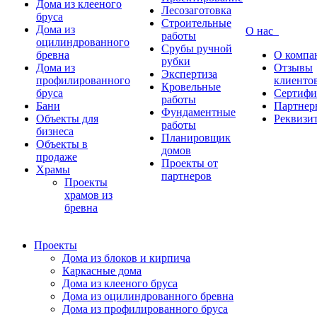
Дома из клееного
Лесозаготовка
бруса
Строительные
Дома из
О нас
работы
оцилиндрованного
Срубы ручной
бревна
О компа
рубки
Дома из
Отзывы
Экспертиза
профилированного
клиенто
Кровельные
бруса
Сертифи
работы
Бани
Партнер
Фундаментные
Объекты для
Реквизи
работы
бизнеса
Планировщик
Объекты в
домов
продаже
Проекты от
Храмы
партнеров
Проекты
храмов из
бревна
Проекты
Дома из блоков и кирпича
Каркасные дома
Дома из клееного бруса
Дома из оцилиндрованного бревна
Дома из профилированного бруса