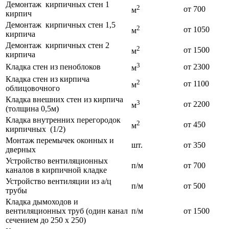
Демонтаж кирпичных стен 1
2
от 700
м
кирпич
Демонтаж кирпичных стен 1,5
2
от 1050
м
кирпича
Демонтаж кирпичных стен 2
2
от 1500
м
кирпича
3
Кладка стен из пеноблоков
от 2300
м
Кладка стен из кирпича
2
от 1100
м
облицовочного
Кладка внешних стен из кирпича
3
от 2200
м
(толщина 0,5м)
Кладка внутренних перегородок
2
от 450
м
кирпичных (1/2)
Монтаж перемычек оконных и
шт.
от 350
дверных
Устройство вентиляционных
п/м
от 700
каналов в кирпичной кладке
Устройство вентиляции из а/ц
п/м
от 500
трубы
Кладка дымоходов и
вентиляционных труб (один канал
п/м
от 1500
сечением до 250 х 250)