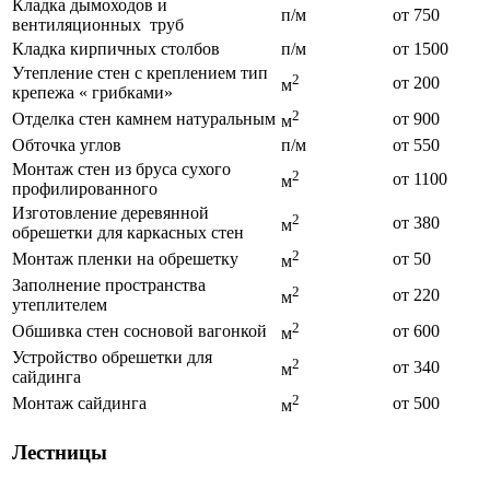
Кладка дымоходов и
п/м
от 750
вентиляционных труб
Кладка кирпичных столбов
п/м
от 1500
Утепление стен с креплением тип
2
от 200
м
крепежа « грибками»
2
Отделка стен камнем натуральным
от 900
м
Обточка углов
п/м
от 550
Монтаж стен из бруса сухого
2
от 1100
м
профилированного
Изготовление деревянной
2
от 380
м
обрешетки для каркасных стен
2
Монтаж пленки на обрешетку
от 50
м
Заполнение пространства
2
от 220
м
утеплителем
2
Обшивка стен сосновой вагонкой
от 600
м
Устройство обрешетки для
2
от 340
м
сайдинга
2
Монтаж сайдинга
от 500
м
Лестницы