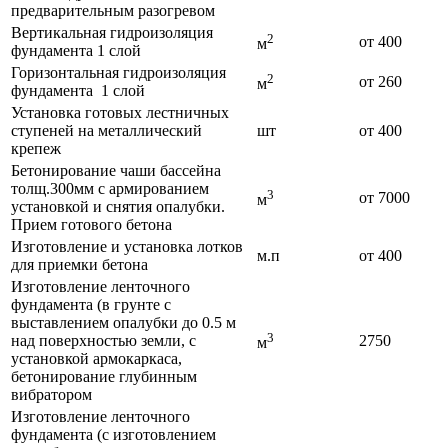
предварительным разогревом
Вертикальная гидроизоляция
2
от 400
м
фундамента 1 слой
Горизонтальная гидроизоляция
2
от 260
м
фундамента 1 слой
Установка готовых лестничных
ступеней на металлический
шт
от 400
крепеж
Бетонирование чаши бассейна
толщ.300мм с армированием
3
от 7000
м
установкой и снятия опалубки.
Прием готового бетона
Изготовление и установка лотков
м.п
от 400
для приемки бетона
Изготовление ленточного
фундамента (в грунте с
выставлением опалубки до 0.5 м
3
над поверхностью земли, с
2750
м
установкой армокаркаса,
бетонирование глубинным
вибратором
Изготовление ленточного
фундамента (с изготовлением