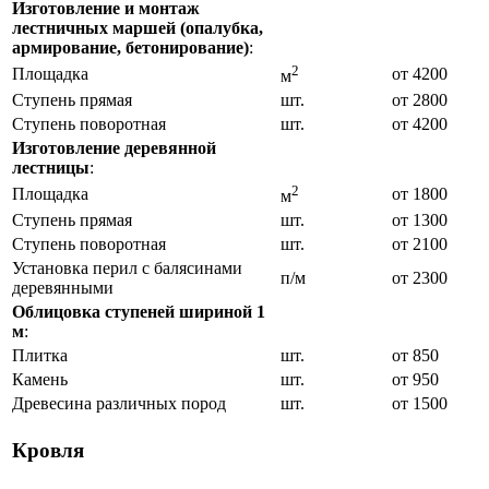
Изготовление и монтаж
лестничных маршей (опалубка,
армирование, бетонирование)
:
2
Площадка
от 4200
м
Ступень прямая
шт.
от 2800
Ступень поворотная
шт.
от 4200
Изготовление деревянной
лестницы
:
2
Площадка
от 1800
м
Ступень прямая
шт.
от 1300
Ступень поворотная
шт.
от 2100
Установка перил с балясинами
п/м
от 2300
деревянными
Облицовка ступеней шириной 1
м
:
Плитка
шт.
от 850
Камень
шт.
от 950
Древесина различных пород
шт.
от 1500
Кровля