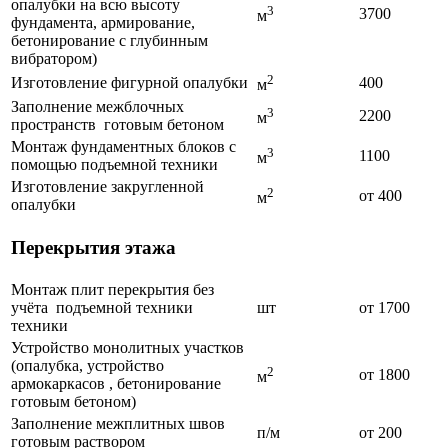
опалубки на всю высоту
3
3700
м
фундамента, армирование,
бетонирование с глубинным
вибратором)
2
Изготовление фигурной опалубки
400
м
Заполнение межблочных
3
2200
м
пространств готовым бетоном
Монтаж фундаментных блоков с
3
1100
м
помощью подъемной техники
Изготовление закругленной
2
от 400
м
опалубки
Перекрытия этажа
Монтаж плит перекрытия без
учёта подъемной техники
шт
от 1700
техники
Устройство монолитных участков
(опалубка, устройство
2
от 1800
м
армокаркасов , бетонирование
готовым бетоном)
Заполнение межплитных швов
п/м
от 200
готовым раствором