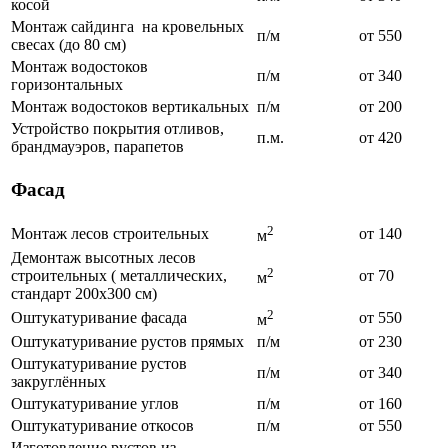
косой
Монтаж сайдинга на кровельных
п/м
от 550
свесах (до 80 см)
Монтаж водостоков
п/м
от 340
горизонтальных
Монтаж водостоков вертикальных
п/м
от 200
Устройство покрытия отливов,
п.м.
от 420
брандмауэров, парапетов
Фасад
2
Монтаж лесов строительных
от 140
м
Демонтаж высотных лесов
2
строительных ( металлических,
от 70
м
стандарт 200х300 см)
2
Оштукатуривание фасада
от 550
м
Оштукатуривание рустов прямых
п/м
от 230
Оштукатуривание рустов
п/м
от 340
закруглённых
Оштукатуривание углов
п/м
от 160
Оштукатуривание откосов
п/м
от 550
Изготовление рустов из