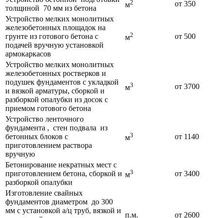
2
от 350
м
толщиной 70 мм из бетона
Устройство мелких монолитных
железобетонных площадок на
2
грунте из готового бетона с
от 500
м
подачей вручную установкой
армокаркасов
Устройство мелких монолитных
железобетонных ростверков и
подушек фундаментов с укладкой
3
от 3700
м
и вязкой арматуры, сборкой и
разборкой опалубки из досок с
приемом готового бетона
Устройство ленточного
фундамента , стен подвала из
3
бетонных блоков с
от 1140
м
приготовлением раствора
вручную
Бетонирование некратных мест с
3
приготовлением бетона, сборкой и
от 3400
м
разборкой опалубки
Изготовление свайных
фундаментов диаметром до 300
мм с установкой а/ц труб, вязкой и
п.м.
от 2600