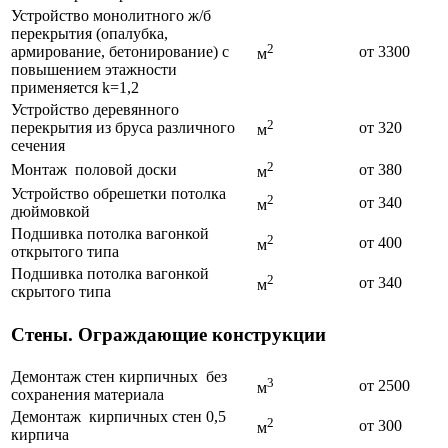
Устройство монолитного ж/б
перекрытия (опалубка,
2
армирование, бетонирование) с
от 3300
м
повышением этажности
применяется k=1,2
Устройство деревянного
2
перекрытия из бруса различного
от 320
м
сечения
2
Монтаж половой доски
от 380
м
Устройство обрешетки потолка
2
от 340
м
дюймовкой
Подшивка потолка вагонкой
2
от 400
м
открытого типа
Подшивка потолка вагонкой
2
от 340
м
скрытого типа
Стены. Ограждающие конструкции
Демонтаж стен кирпичных без
3
от 2500
м
сохранения материала
Демонтаж кирпичных стен 0,5
2
от 300
м
кирпича