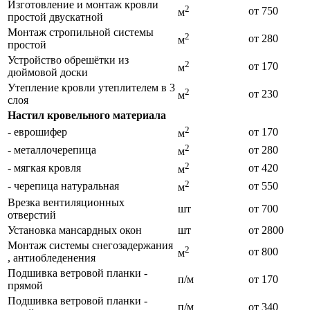
Изготовление и монтаж кровли
2
от 750
м
простой двускатной
Монтаж стропильной системы
2
от 280
м
простой
Устройство обрешётки из
2
от 170
м
дюймовой доски
Утепление кровли утеплителем в 3
2
от 230
м
слоя
Настил кровельного материала
2
- еврошифер
от 170
м
2
- металлочерепица
от 280
м
2
- мягкая кровля
от 420
м
2
- черепица натуральная
от 550
м
Врезка вентиляционных
шт
от 700
отверстий
Установка мансардных окон
шт
от 2800
Монтаж системы снегозадержания
2
от 800
м
, антиобледенения
Подшивка ветровой планки -
п/м
от 170
прямой
Подшивка ветровой планки -
п/м
от 340