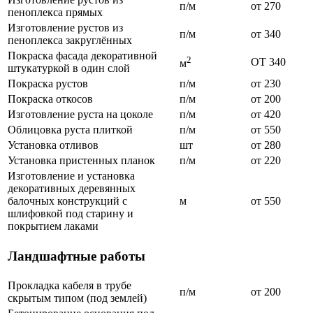
п/м
от 270
пеноплекса прямых
Изготовление рустов из
п/м
от 340
пеноплекса закруглённых
Покраска фасада декоративной
2
ОТ 340
м
штукатуркой в один слой
Покраска рустов
п/м
от 230
Покраска откосов
п/м
от 200
Изготовление руста на цоколе
п/м
от 420
Облицовка руста плиткой
п/м
от 550
Установка отливов
шт
от 280
Установка пристенных планок
п/м
от 220
Изготовление и установка
декоративных деревянных
балочных конструкций с
м
от 550
шлифовкой под старину и
покрытием лаками
Ландшафтные работы
Прокладка кабеля в трубе
п/м
от 200
скрытым типом (под землей)