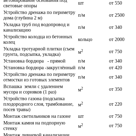
Бетонирование основания под
шт
от 550
световые опоры
Устройство дренажа по периметру
п/м
от 2500
дома (глубина 2 м)
Укладка труб под водопровод и
п/м
от 340
канализацию
Устройство колодца из бетонных
кольцо
от 2000
колец
Укладка тротуарной плитки (съем
2
от 750
м
грунта, подсыпка, укладка)
Установка бордюра - прямой
п/м
от 340
Установка бордюра -закруглённый
п/м
от 420
Устройство дренажа по периметру
п/м
от 340
отмостки из готовых элементов
Вспашка земли с удалением
2
от 350
м
мусора и сорняков (1 раз)
Устройство газона (подсыпка
2
плодородного слоя, трамбование,
от 220
м
посев травы)
Монтаж светильников на газоне
шт
от 750
Монтаж камня на подпорную
2
от 750
м
стенку
Монтаж ливневой канализации