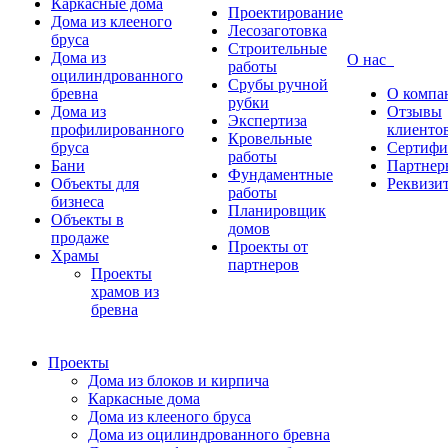
Каркасные дома
Проектирование
Дома из клееного
Лесозаготовка
бруса
Строительные
Дома из
О нас
работы
оцилиндрованного
Срубы ручной
бревна
О компа
рубки
Дома из
Отзывы
Экспертиза
профилированного
клиенто
Кровельные
бруса
Сертифи
работы
Бани
Партнер
Фундаментные
Объекты для
Реквизи
работы
бизнеса
Планировщик
Объекты в
домов
продаже
Проекты от
Храмы
партнеров
Проекты
храмов из
бревна
Проекты
Дома из блоков и кирпича
Каркасные дома
Дома из клееного бруса
Дома из оцилиндрованного бревна