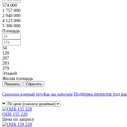
574 000
1 757 000
2 940 000
4 123 000
5 306 000
Площадь
34
120
207
293
379
Этажей
Жилая площадь
Сбросить
Подборка проектов под ва
Спеццена-клееный брус
Как мы работаем
ОЦБ 155 220
Цена по запросу