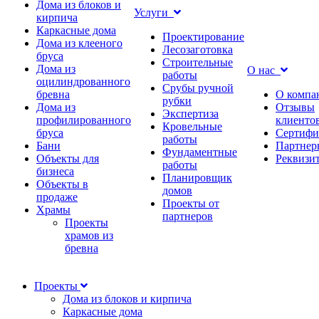
Дома из блоков и
Услуги
кирпича
Каркасные дома
Проектирование
Дома из клееного
Лесозаготовка
бруса
Строительные
Дома из
О нас
работы
оцилиндрованного
Срубы ручной
бревна
О компа
рубки
Дома из
Отзывы
Экспертиза
профилированного
клиенто
Кровельные
бруса
Сертифи
работы
Бани
Партнер
Фундаментные
Объекты для
Реквизи
работы
бизнеса
Планировщик
Объекты в
домов
продаже
Проекты от
Храмы
партнеров
Проекты
храмов из
бревна
Проекты
Дома из блоков и кирпича
Каркасные дома