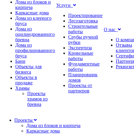
Дома из блоков и
Услуги
кирпича
Каркасные дома
Проектирование
Дома из клееного
Лесозаготовка
бруса
Строительные
Дома из
О нас
работы
оцилиндрованного
Срубы ручной
бревна
О компа
рубки
Дома из
Отзывы
Экспертиза
профилированного
клиенто
Кровельные
бруса
Сертифи
работы
Бани
Партнер
Фундаментные
Объекты для
Реквизи
работы
бизнеса
Планировщик
Объекты в
домов
продаже
Проекты от
Храмы
партнеров
Проекты
храмов из
бревна
Проекты
Дома из блоков и кирпича
Каркасные дома